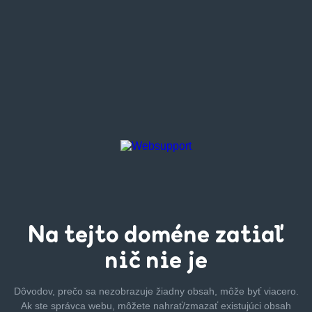
Na tejto
doméne zatiaľ
nič nie je
Dôvodov, prečo sa nezobrazuje žiadny obsah, môže byť
viacero.
Ak ste správca webu, môžete nahrať/zmazať
existujúci obsah